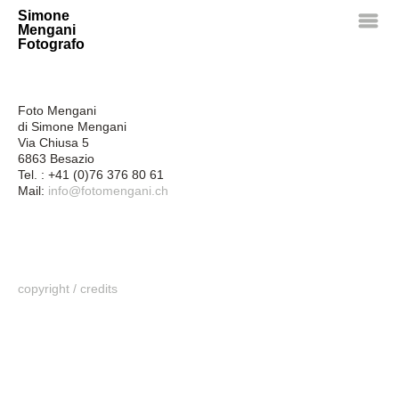
Simone
m
Mengani
Fotografo
Foto Mengani
di Simone Mengani
Via Chiusa 5
6863 Besazio
Tel. : +41 (0)76 376 80 61
Mail:
info@fotomengani.ch
copyright / credits